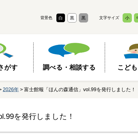
背景色
白
黒
黒
文字サイズ
小
さがす
調べる・相談する
こども
>
2026年
> 富士館報「ほんの森通信」vol.99を発行しました！
l.99を発行しました！