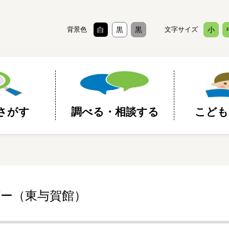
背景色
白
黒
黒
文字サイズ
小
さがす
調べる・相談する
こども
ー（東与賀館）