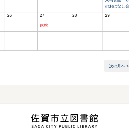
東与賀館 
のおはなし
26
27
28
29
休館
次の月へ >