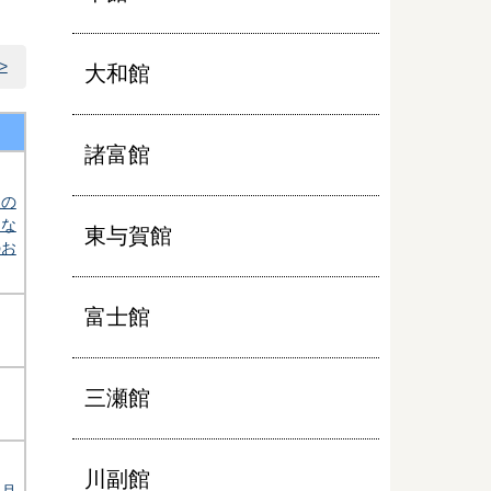
>
大和館
諸富館
夏の
はな
東与賀館
のお
富士館
三瀬館
川副館