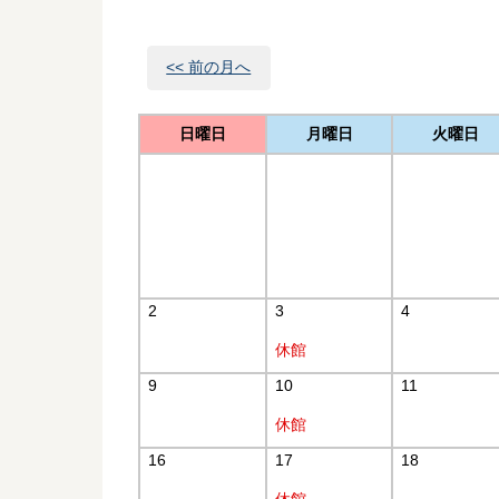
<< 前の月へ
日曜日
月曜日
火曜日
2
3
4
休館
9
10
11
休館
16
17
18