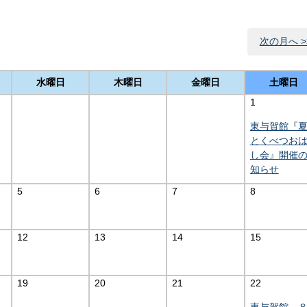
次の月へ >
水曜日
木曜日
金曜日
土曜日
1
東与賀館『
とくべつお
し会』開催
知らせ
5
6
7
8
12
13
14
15
19
20
21
22